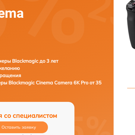
nema
еры Blackmagic до 3 лет
 желанию
бращения
еры
Blackmagic Cinema Camera 6K Pro от 35
я со специалистом
Оставить заявку