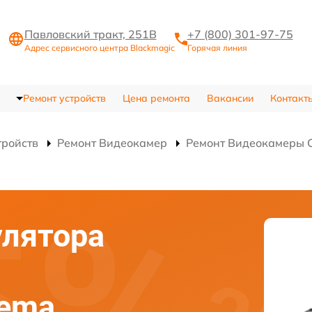
Павловский тракт, 251В
+7 (800) 301-97-75
Адрес сервисного центра Blackmagic
Горячая линия
Ремонт устройств
Цена ремонта
Вакансии
Контакт
тройств
Ремонт Видеокамер
Ремонт Видеокамеры C
улятора
nema