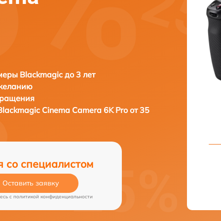
еры Blackmagic до 3 лет
 желанию
бращения
Blackmagic Cinema Camera 6K Pro от 35
я со специалистом
Оставить заявку
есь c
политикой конфиденциальности