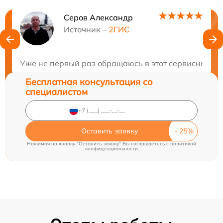
Серов Александр
Нужна консультация?
Источник –
2ГИС
Закажите бесплатную консультацию
Уже не первый раз обращаюсь в этот сервисный це
Бесплатная консультация со
специалистом
Оставить заявку
Нажимая на кнопку "Оставить заявку" Вы соглашаетесь c
политикой
конфиденциальности