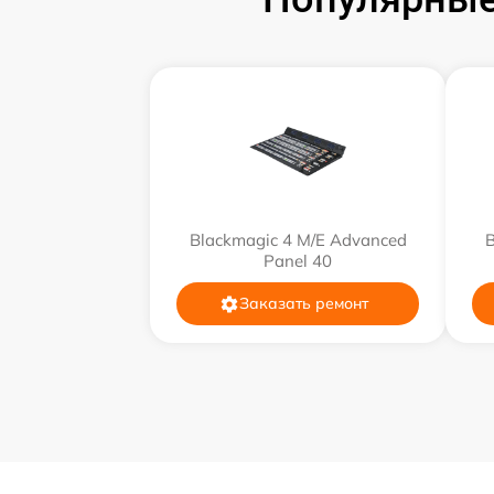
Ремонт блока питания
Замена блока питания
Замена контроллера питания
Замена конденсаторов
Blackmagic 4 M/E Advanced
B
Panel 40
Устранение короткого замыкания
Заказать ремонт
Замена шлейфов / разъемов
Замена АКБ
Восстановление контактов