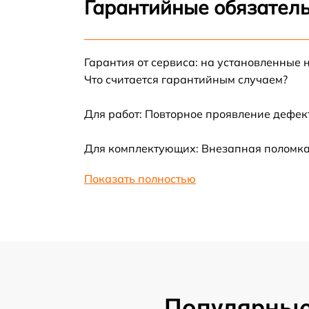
Гарантийные обязатель
Замена термотрубок
Гарантия от сервиса: на установленные 
Замена станции airport
Что считается гарантийным случаем?
Замена подсветки матрицы
Для работ: Повторное проявление дефек
Замена батареи
Для комплектующих: Внезапная поломка,
Показать полностью
Замена аудио выхода
Замена VGA порта
Замена S-Video порта
Чистка от вирусов
Популярные