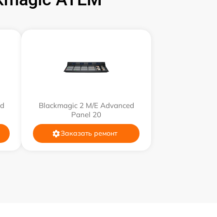
900 р
800 р
1400 р
1400 р
ed
Blackmagic 2 M/E Advanced
Panel 20
900 р
Заказать ремонт
600 р
600 р
900 р