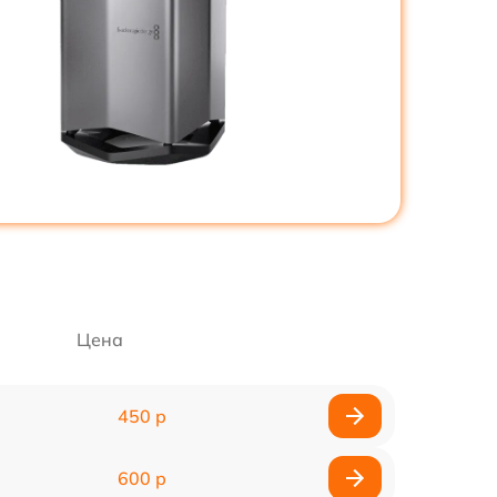
Цена
450 р
600 р