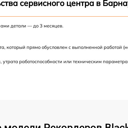
ства сервисного центра в Барна
от 60 мин
нами детали — до 3 месяцев.
от 60 мин
от 60 мин
та, который прямо обусловлен с выполненной работой (н
от 30 мин
 утрата работоспособности или техническим параметра
от 60 мин
от 60 мин
от 60 мин
от 60 мин
 модели Рекордеров Blac