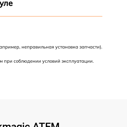
уле
500 р
600 р
600 р
апример, неправильная установка запчасти).
1600 р
м при соблюдении условий эксплуатации.
600 р
500 р
500 р
600 р
kmagic ATEM