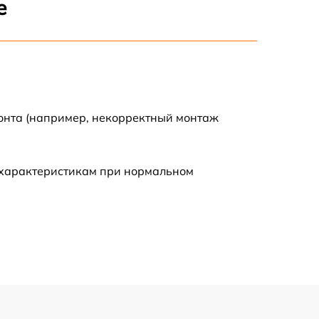
е
500 р
600 р
600 р
монта (например, некорректный монтаж
1600 р
 характеристикам при нормальном
600 р
500 р
500 р
600 р