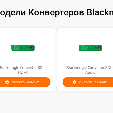
одели Конвертеров Blackm
от 60 мин
от 60 мин
от 60 мин
от 60 мин
Blackmagic Converter SDI –
Blackmagic Converter SDI 
HDMI
Audio
Заказать ремонт
Заказать ремонт