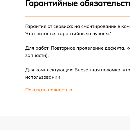
Гарантийные обязательст
Замена термотрубок
Гарантия от сервиса: на смонтированные ко
Замена станции airport
Что считается гарантийным случаем?
Замена подсветки матрицы
Для работ: Повторное проявление дефекта, 
запчасти).
Замена батареи
Для комплектующих: Внезапная поломка, утр
Замена аудио выхода
использовании.
Показать полностью
Замена VGA порта
Замена S-Video порта
Чистка от вирусов