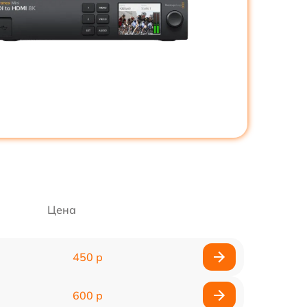
Цена
450 р
600 р