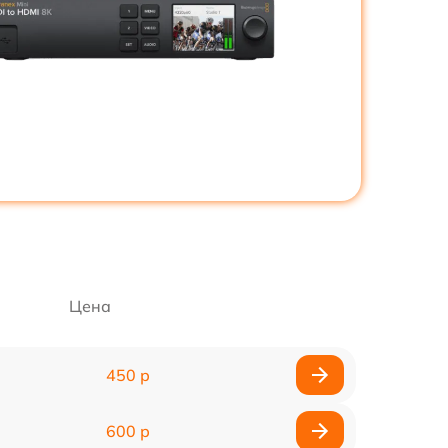
Цена
450 р
600 р