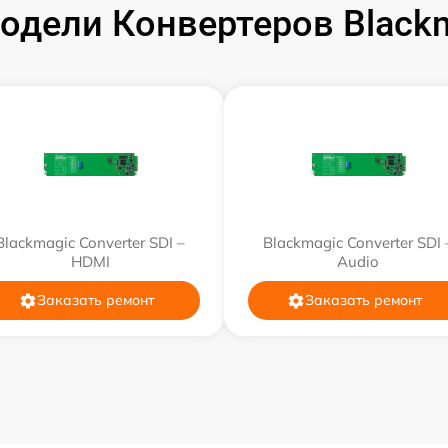
одели Конвертеров Blackm
от 60 мин
от 60 мин
от 60 мин
от 60 мин
Blackmagic Converter SDI –
Blackmagic Converter SDI 
HDMI
Audio
Заказать ремонт
Заказать ремонт