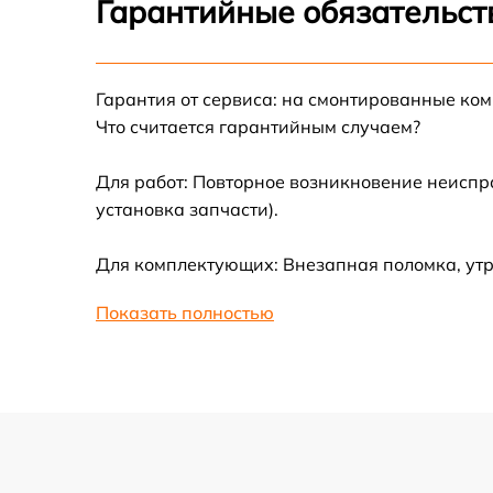
Гарантийные обязательст
Замена термотрубок
Гарантия от сервиса: на смонтированные ко
Замена станции airport
Что считается гарантийным случаем?
Замена подсветки матрицы
Для работ: Повторное возникновение неиспр
установка запчасти).
Замена батареи
Для комплектующих: Внезапная поломка, утр
Замена аудио выхода
Показать полностью
Замена VGA порта
Замена S-Video порта
Чистка от вирусов