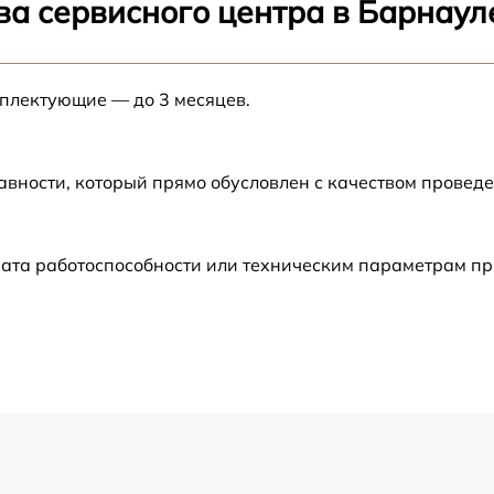
ва сервисного центра в Барнаул
от 60 мин
мплектующие — до 3 месяцев.
от 60 мин
от 60 мин
авности, который прямо обусловлен с качеством провед
от 30 мин
ата работоспособности или техническим параметрам пр
от 60 мин
от 60 мин
от 60 мин
от 60 мин