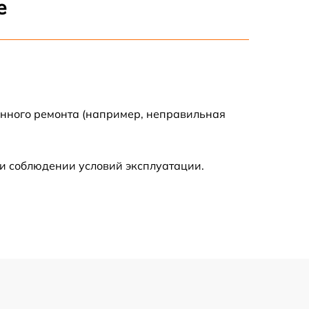
е
500 р
600 р
600 р
енного ремонта (например, неправильная
1600 р
и соблюдении условий эксплуатации.
600 р
500 р
500 р
600 р