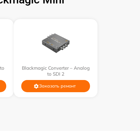
600 р
900 р
800 р
700 р
to
Blackmagic Converter – Analog
to SDI 2
Заказать ремонт