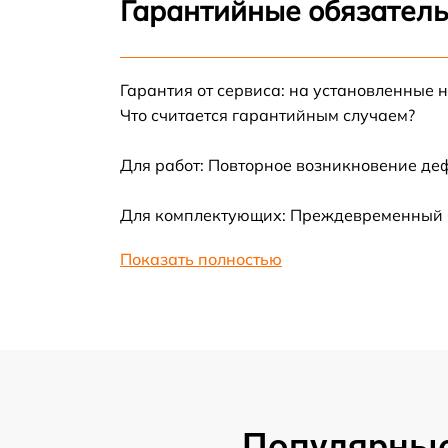
Гарантийные обязатель
Замена термотрубок
Гарантия от сервиса: на установленные 
Замена станции airport
Что считается гарантийным случаем?
Замена подсветки матрицы
Для работ: Повторное возникновение де
Замена батареи
Для комплектующих: Преждевременный вы
Показать полностью
Замена аудио выхода
Замена VGA порта
Замена S-Video порта
Чистка от вирусов
Популярные