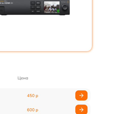
Цена
450 р
600 р