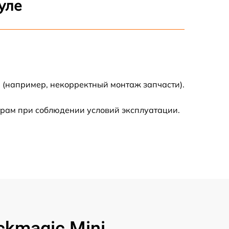
уле
500 р
600 р
600 р
 (например, некорректный монтаж запчасти).
1600 р
трам при соблюдении условий эксплуатации.
600 р
500 р
500 р
600 р
kmagic Mini