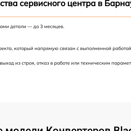
ства сервисного центра в Барна
от 60 мин
нами детали — до 3 месяцев.
от 60 мин
от 60 мин
фекта, который напрямую связан с выполненной работой
от 30 мин
ход из строя, отказ в работе или техническим параме
от 60 мин
от 60 мин
от 60 мин
от 60 мин
 модели Конвертеров Blac