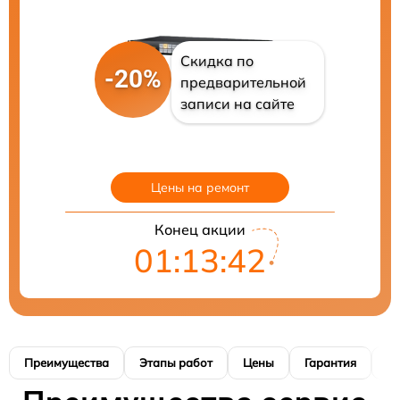
Скидка по
-20%
предварительной
записи на сайте
Цены на ремонт
Конец акции
01:13:41
Преимущества
Этапы работ
Цены
Гарантия
М