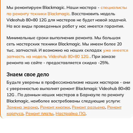
Мы ремонтируем Blackmagic. Наши мастера -
специалисты
по ремонту техники Blackmagic
. Восстановить модель
Videohub 80×80 12G для мастеров не будет новой задачей.
На все виды проведенных работ у нас имеется гарантия.
Минимальные сроки выполнения ремонта. Мы большая
сеть мастерских техники Blackmagic. Мы имеем более 20
тыс. запчастей. И возможно на наших складах
уже имеется
запчасть на модель Videohub 80×80 12G
. При заказе
ремонта на сайте - предоставляется скидка -25%.
Знаем свое дело
Будьте уверены в профессионализме наших мастеров - они
с уверенностью выполнят ремонт Blackmagic Videohub 80×80
12G . По данным наших мастеров в Барнауле по ремонту
Blackmagic, наиболее востребованы следующие услуги:
Замена экрана
,
Ремонт кнопки
,
Ремонт разъема
,
Ремонт
корпуса
,
Ремонт платы
,
Настройка ПО
,