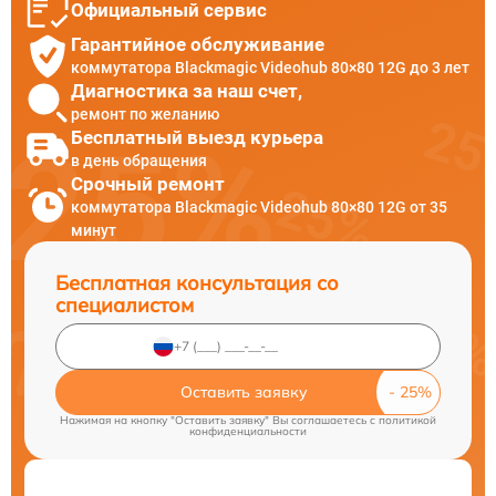
Официальный сервис
Гарантийное обслуживание
коммутатора Blackmagic Videohub 80×80 12G до 3 лет
Диагностика за наш счет,
ремонт по желанию
Бесплатный выезд курьера
в день обращения
Срочный ремонт
коммутатора Blackmagic Videohub 80×80 12G от 35
минут
Бесплатная консультация со
специалистом
Оставить заявку
Нажимая на кнопку "Оставить заявку" Вы соглашаетесь c
политикой
конфиденциальности